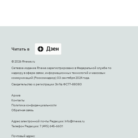
Читать в
© 2026 Rnews.ru
Сетевое издание Rnews зарегистрировано в Федеральной службе по
надзору в сфере связи, информационных технологий и массовых
коммуникаций (Роскомнадзор) 03 сентября 2024 года.
Свидетельство о регистрации Эл № ФС77-88080
Архив
Контакты
Политика конфиденциальности
Обратная связь
Адрес электронной почты Редакции:
Info@rnews.ru
Телефон Редакции: 7 (495) 645-6601
Почтовый адрес: